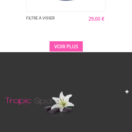
ILTRE À VISSER
29,00 €
VOIR PLUS