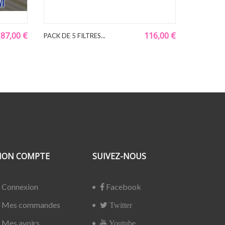
87,00 €
116,00 €
PACK DE 5 FILTRES...
FILTRE À VI
ON COMPTE
SUIVEZ-NOUS
Connexion
Facebook
Mes commandes
Twitter
Mes avoirs
Youtube