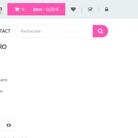
- 0,00 €
item
0
TACT
RO
ment.
a.