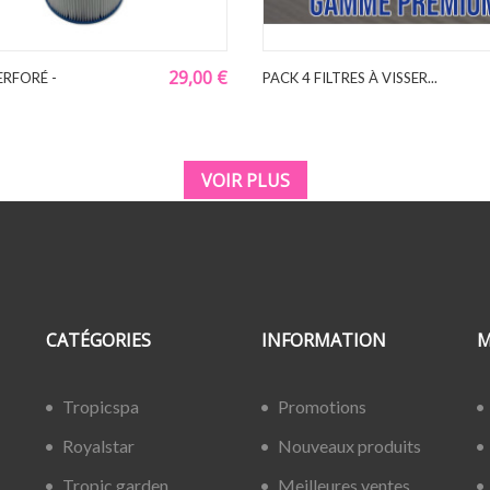
29,00 €
ERFORÉ -
PACK 4 FILTRES À VISSER...
VOIR PLUS
CATÉGORIES
INFORMATION
M
Tropicspa
Promotions
Royalstar
Nouveaux produits
Tropic garden
Meilleures ventes