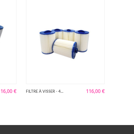
16,00 €
116,00 €
FILTRE À VISSER - 4...
Spot Led C