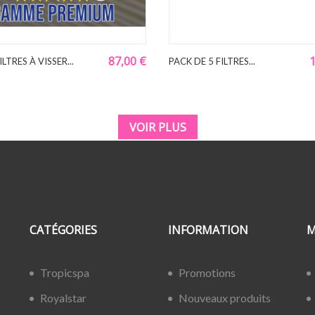
87,00 €
1
ILTRES À VISSER...
PACK DE 5 FILTRES...
VOIR PLUS
CATÉGORIES
INFORMATION
M
Tropicspa
Promotions
Royalstar
Nouveaux produits