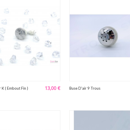
13,00 €
r K ( Embout Fin )
Buse D'air 9 Trous