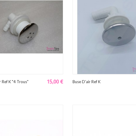
15,00 €
r Ref K "4 Trous"
Buse D'air Ref K