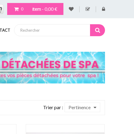
- 0,00 €
item
0
TACT
Trier par :
Pertinence