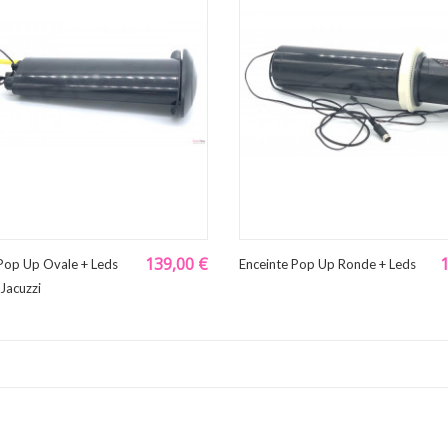
139,00 €
 Pop Up Ovale + Leds
Enceinte Pop Up Ronde + Leds
Jacuzzi