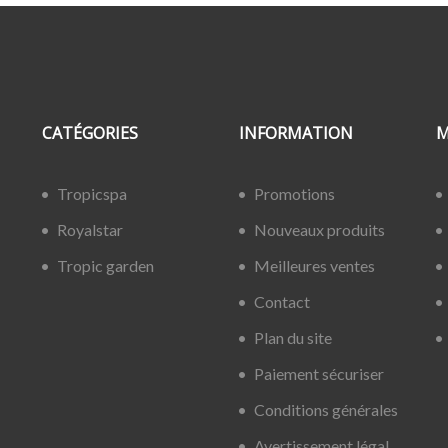
CATÉGORIES
INFORMATION
M
Tropicspa
Promotions
Royalstar
Nouveaux produits
Tropic garden
Meilleures ventes
Contact
Plan du site
Paiement sécuriser
Conditions générales
Avertissement légal