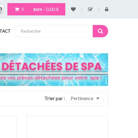
- 0,00 €
item
0
TACT
Trier par :
Pertinence