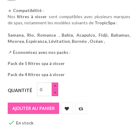
🔹
Compatibilité
:
Nos
filtres à visser
sont compatibles avec plusieurs marques
de spas, notamment les modèles suivants de
TropicSpa
:
Samana, Rio, Romance , Bahia, Acapulco, Fidji, Bahamas,
Moorea, Espéranza, Lévitation, Bornéo , Océan ,
📌
Économisez avec nos packs
:
Pack de 5 filtres spa à visser
Pack de 4 filtres spa à visser
QUANTITÉ
AJOUTER AU PANIER

En stock