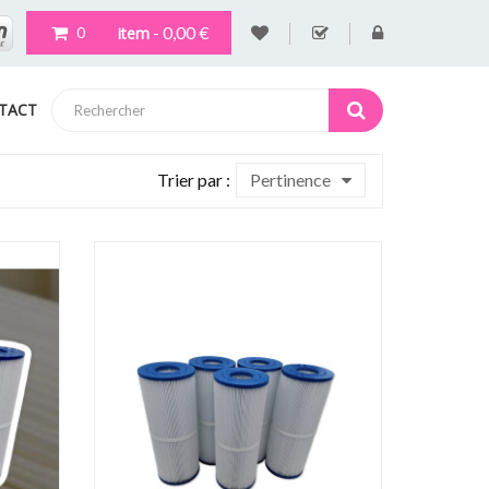
- 0,00 €
item
0
TACT
Trier par :
Pertinence